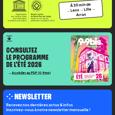
À 30 min de
→ Lens → Lille →
Arras
CONSULTEZ
LE PROGRAMME
DE L'ÉTÉ 2026
→
Accéder au PDF (0,9mo)
⁘ NEWSLETTER
Recevez nos dernières actus & infos
Inscrivez-vous à notre newsletter mensuelle !