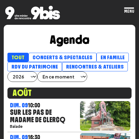
MENU
Ope
mai
men
Agenda
TOUT
CONCERTS & SPECTACLES
EN FAMILLE
RDV DU PATRIMOINE
RENCONTRES & ATELIERS
AOÛT
DIM. 09
10:00
SUR LES PAS DE
MADAME DE CLERCQ
Balade
DIM. 09
16:30