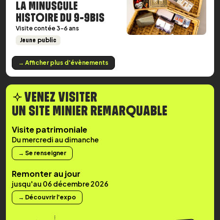
LA MINUSCULE
HISTOIRE DU 9-9BIS
Visite contée 3-6 ans
Jeune public
→ Afficher plus d'évènements
VENEZ VISITER
UN SITE MINIER REMARQUABLE
Visite patrimoniale
Du mercredi au dimanche
→ Se renseigner
Remonter au jour
jusqu'au 06 décembre 2026
→ Découvrir l'expo