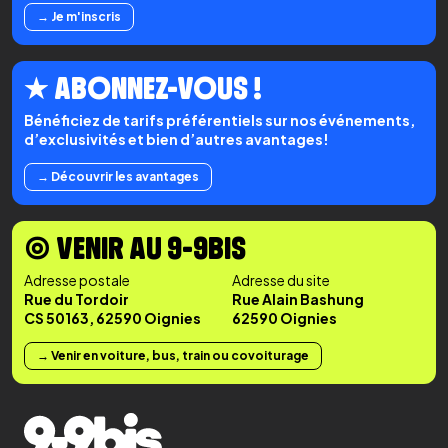
→ Je m'inscris
★ ABONNEZ-VOUS !
Bénéficiez de tarifs préférentiels sur nos événements,
d’exclusivités et bien d’autres avantages!
→ Découvrir les avantages
◉ VENIR AU 9-9BIS
Adresse postale
Adresse du site
Rue du Tordoir
Rue Alain Bashung
CS 50163, 62590 Oignies
62590 Oignies
→ Venir en voiture, bus, train ou covoiturage