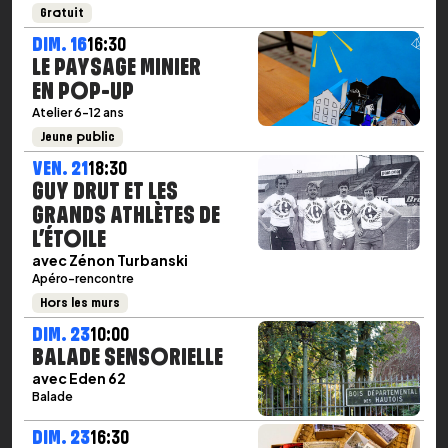
Gratuit
DIM. 16
16:30
LE PAYSAGE MINIER
EN POP-UP
Atelier 6-12 ans
Jeune public
VEN. 21
18:30
GUY DRUT ET LES
GRANDS ATHLÈTES DE
L’ÉTOILE
avec Zénon Turbanski
Apéro-rencontre
Hors les murs
DIM. 23
10:00
BALADE SENSORIELLE
avec Eden 62
Balade
DIM. 23
16:30