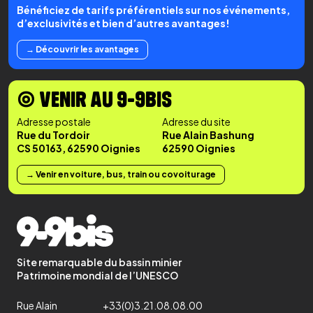
Bénéficiez de tarifs préférentiels sur nos événements,
d’exclusivités et bien d’autres avantages!
→ Découvrir les avantages
◉ VENIR AU 9-9BIS
Adresse postale
Adresse du site
Rue du Tordoir
Rue Alain Bashung
CS 50163, 62590 Oignies
62590 Oignies
→ Venir en voiture, bus, train ou covoiturage
Site remarquable du bassin minier
Patrimoine mondial de l’UNESCO
Rue Alain
+33(0)3.21.08.08.00