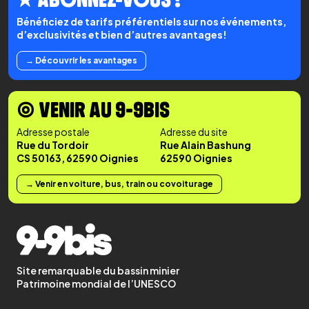
Bénéficiez de tarifs préférentiels sur nos événements,
d’exclusivités et bien d’autres avantages!
→ Découvrir les avantages
◉ VENIR AU 9-9BIS
Adresse postale
Adresse du site
Rue du Tordoir
Rue Alain Bashung
CS 50163, 62590 Oignies
62590 Oignies
→ Venir en voiture, bus, train ou covoiturage
Site remarquable du bassin minier
Patrimoine mondial de l’UNESCO