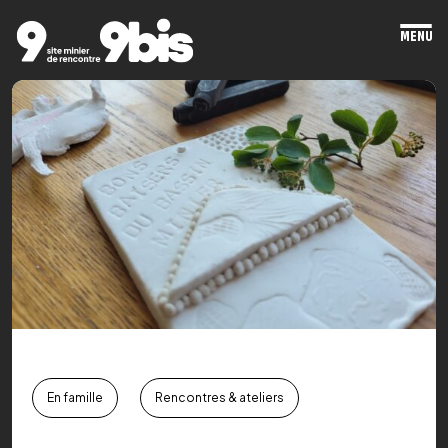
MENU
Ope
mai
men
En famille
Rencontres & ateliers