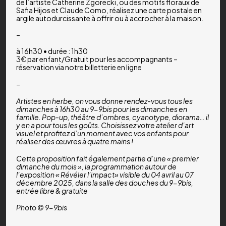
de l’artiste Catherine Zgorecki, ou des motifs floraux de
Safia Hijos et Claude Como, réalisez une carte postale en
argile autodurcissante à offrir ou à accrocher à la maison.
–
à 16h30 • durée : 1h30
3€ par enfant/Gratuit pour les accompagnants –
réservation via notre billetterie en ligne
–
Artistes en herbe, on vous donne rendez-vous tous les
dimanches à 16h30 au 9-9bis pour les dimanches en
famille. Pop-up, théâtre d’ombres, cyanotype, diorama… il
y en a pour tous les goûts. Choisissez votre atelier d’art
visuel et profitez d’un moment avec vos enfants pour
réaliser des œuvres à quatre mains !
Cette proposition fait également partie d’une « premier
dimanche du mois », la programmation autour de
l’exposition « Révéler l’impact» visible du 04 avril au 07
décembre 2025, dans la salle des douches du 9-9bis,
entrée libre & gratuite
Photo © 9-9bis