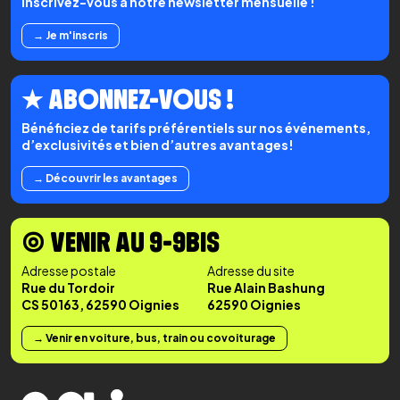
Inscrivez-vous à notre newsletter mensuelle !
→ Je m'inscris
★ ABONNEZ-VOUS !
Bénéficiez de tarifs préférentiels sur nos événements,
d’exclusivités et bien d’autres avantages!
→ Découvrir les avantages
◉ VENIR AU 9-9BIS
Adresse postale
Adresse du site
Rue du Tordoir
Rue Alain Bashung
CS 50163, 62590 Oignies
62590 Oignies
→ Venir en voiture, bus, train ou covoiturage