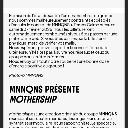
En raison de l’état de santé d’un des membres du groupe,
nous sommes malheureusement contraints et désolés
d’annuler le concert de MNNQNS + Temps Calme prévu ce
samedi 07 février 2026. Tous les billets seront
automatiquement remboursés si vous êtes passés par une
plateforme web. Si vous êtes passés par la billetterie
physique, merci de vérifier vos mails.
Nous espérons pouvoir reporter le concert à une date
ultérieure, n’hésitez pas à suivre nos réseaux et ceux du
groupe pour en être informés.
Nous envoyons tout notre soutien et une bonne dose
d’énergie positive au groupe !
Photo © MNNQNS
MNNQNS PRÉSENTE
MOTHERSHIP
Mothership
est une création originale du groupe
MNNQNS
,
réunissant ses quatre membres, leur ingénieur du son au
synthétiseur modulaire, et un saxophoniste. Le spectacle,
composé uniquement de morceaux inédits, s’organise