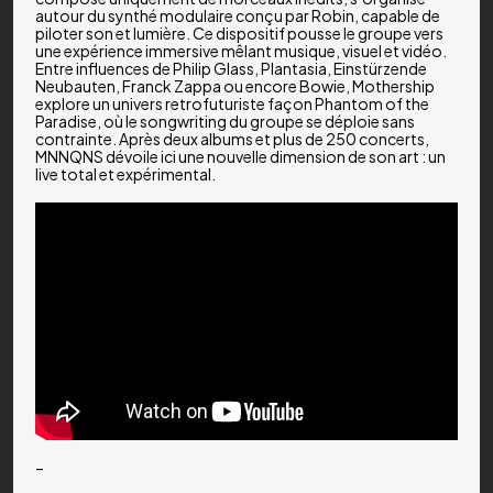
autour du synthé modulaire conçu par Robin, capable de
piloter son et lumière. Ce dispositif pousse le groupe vers
une expérience immersive mêlant musique, visuel et vidéo.
Entre influences de Philip Glass, Plantasia, Einstürzende
Neubauten, Franck Zappa ou encore Bowie, Mothership
explore un univers retrofuturiste façon Phantom of the
Paradise, où le songwriting du groupe se déploie sans
contrainte. Après deux albums et plus de 250 concerts,
MNNQNS dévoile ici une nouvelle dimension de son art : un
live total et expérimental.
–