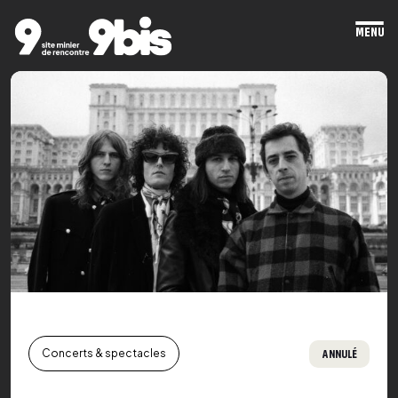
MENU
Ope
mai
men
ANNULÉ
Concerts & spectacles