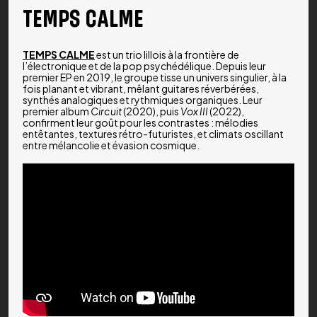
TEMPS CALME
TEMPS CALME
est un trio lillois à la frontière de
l’électronique et de la pop psychédélique. Depuis leur
premier EP en 2019, le groupe tisse un univers singulier, à la
fois planant et vibrant, mêlant guitares réverbérées,
synthés analogiques et rythmiques organiques. Leur
premier album
Circuit
(2020), puis
Vox III
(2022),
confirment leur goût pour les contrastes : mélodies
entêtantes, textures rétro-futuristes, et climats oscillant
entre mélancolie et évasion cosmique.