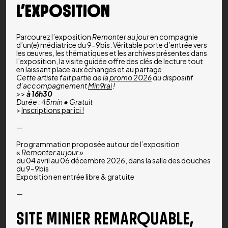
L’EXPOSITION
Parcourez l’exposition
Remonter au jour
en compagnie
d’un(e) médiatrice du 9-9bis. Véritable porte d’entrée vers
les œuvres, les thématiques et les archives présentes dans
l’exposition, la visite guidée offre des clés de lecture tout
en laissant place aux échanges et au partage.
Cette artiste fait partie de la
promo 2026
du dispositif
d’accompagnement
Min9rai
!
>>
à 16h30
Durée : 45min • Gratuit
>
Inscriptions par ici !
—
Programmation proposée autour de l’exposition
«
Remonter au jour
»
du 04 avril au 06 décembre 2026, dans la salle des douches
du 9-9bis
Exposition en entrée libre & gratuite
—
SITE MINIER REMARQUABLE,