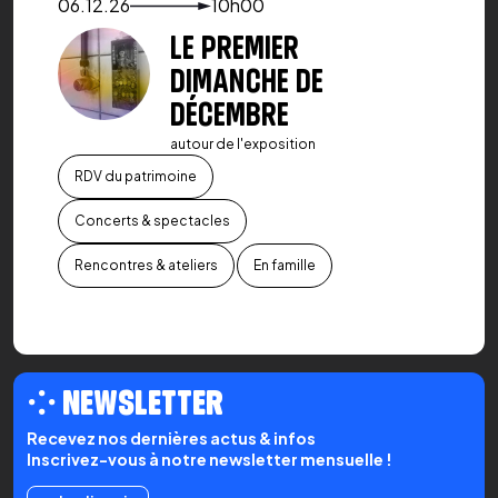
Voir le détail de l'événement
06.12.26
10h00
LE PREMIER
DIMANCHE DE
DÉCEMBRE
autour de l'exposition
RDV du patrimoine
Concerts & spectacles
Rencontres & ateliers
En famille
⁘ NEWSLETTER
Recevez nos dernières actus & infos
Inscrivez-vous à notre newsletter mensuelle !