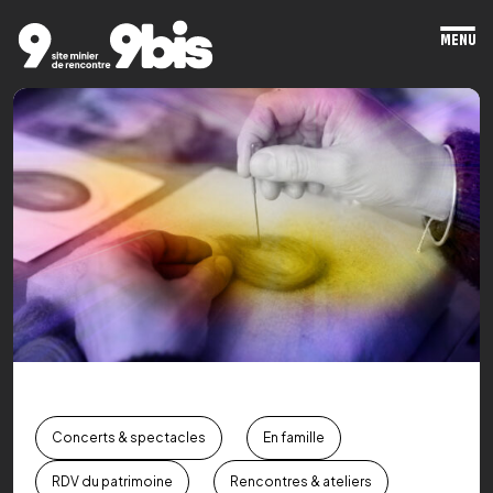
MENU
Ope
mai
men
Concerts & spectacles
En famille
RDV du patrimoine
Rencontres & ateliers