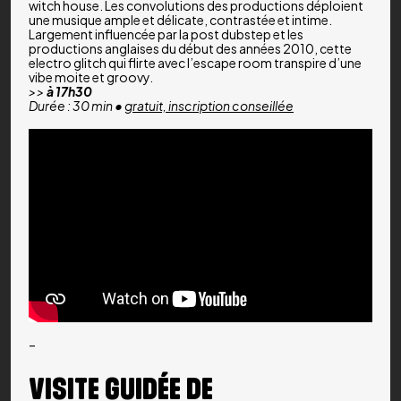
witch house. Les convolutions des productions déploient
une musique ample et délicate, contrastée et intime.
Largement influencée par la post dubstep et les
productions anglaises du début des années 2010, cette
electro glitch qui flirte avec l’escape room transpire d’une
vibe moite et groovy.
>>
à 17h30
Durée : 30 min •
gratuit, inscription conseillée
–
VISITE GUIDÉE DE