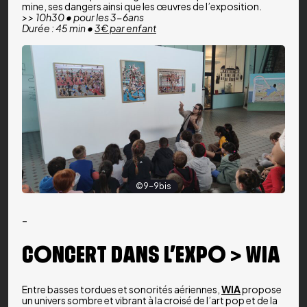
mine, ses dangers ainsi que les œuvres de l’exposition.
>> 10h30 • pour les 3-6ans
Durée : 45 min •
3€ par enfant
©9-9bis
–
CONCERT DANS L’EXPO > WIA
Entre basses tordues et sonorités aériennes,
WIA
propose
un univers sombre et vibrant à la croisé de l’art pop et de la