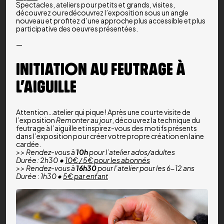
Spectacles, ateliers pour petits et grands, visites,
découvrez ou redécouvrez l’exposition sous un angle
nouveau et profitez d’une approche plus accessible et plus
participative des oeuvres présentées.
—
INITIATION AU FEUTRAGE À
L’AIGUILLE
Attention…atelier qui pique ! Après une courte visite de
l’exposition
Remonter au jour
, découvrez la technique du
feutrage à l’aiguille et inspirez-vous des motifs présents
dans l’exposition pour créer votre propre création en laine
cardée.
>> Rendez-vous à
10h
pour l’atelier ados/adultes
Durée : 2h30 •
10€ / 5€ pour les abonnés
>> Rendez-vous à
16h30
pour l’atelier pour les 6-12 ans
Durée : 1h30 •
5€ par enfant