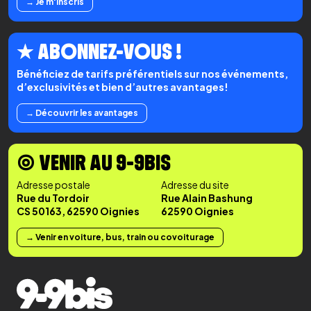
→ Je m'inscris
★ ABONNEZ-VOUS !
Bénéficiez de tarifs préférentiels sur nos événements,
d’exclusivités et bien d’autres avantages!
→ Découvrir les avantages
◉ VENIR AU 9-9BIS
Adresse postale
Adresse du site
Rue du Tordoir
Rue Alain Bashung
CS 50163, 62590 Oignies
62590 Oignies
→ Venir en voiture, bus, train ou covoiturage