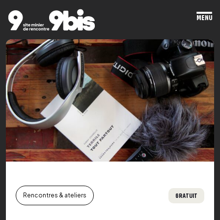
MENU
Ope
mai
men
GRATUIT
Rencontres & ateliers