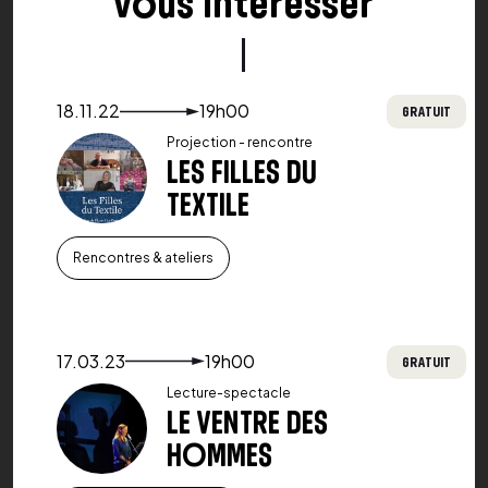
vous intéresser
Voir le détail de l'événement
18.11.22
19h00
GRATUIT
Projection - rencontre
LES FILLES DU
TEXTILE
Rencontres & ateliers
Voir le détail de l'événement
17.03.23
19h00
GRATUIT
Lecture-spectacle
LE VENTRE DES
HOMMES