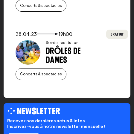
Concerts & spectacles
Voir le détail de l'événement
28.04.23
19h00
GRATUIT
Soirée-restitution
DRÔLES DE
DAMES
Concerts & spectacles
⁘ NEWSLETTER
Recevez nos dernières actus & infos
Inscrivez-vous à notre newsletter mensuelle !