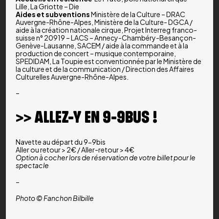
Lille, La Griotte – Die
Aides et subventions
Ministère de la Culture – DRAC
Auvergne-Rhône-Alpes, Ministère de la Culture- DGCA /
aide à la création nationale cirque, Projet Interreg franco-
suisse n° 20919 – LACS – Annecy-Chambéry-Besançon-
Genève-Lausanne, SACEM / aide à la commande et à la
production de concert – musique contemporaine,
SPEDIDAM, La Toupie est conventionnée par le Ministère de
la culture et de la communication / Direction des Affaires
Culturelles Auvergne-Rhône-Alpes.
–
>> ALLEZ-Y EN 9-9BUS !
Navette au départ du 9-9bis
Aller ou retour > 2€ / Aller-retour > 4€
Option à cocher lors de réservation de votre billet pour le
spectacle
–
Photo © Fanchon Bilbille