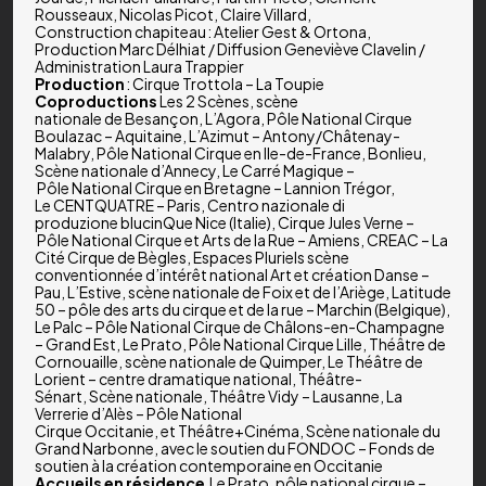
Rousseaux, Nicolas Picot, Claire Villard,
Construction chapiteau : Atelier Gest & Ortona,
Production Marc Délhiat / Diffusion Geneviève Clavelin /
Administration Laura Trappier
Production
: Cirque Trottola – La Toupie
Coproductions
Les 2 Scènes, scène
nationale de Besançon, L’Agora, Pôle National Cirque
Boulazac – Aquitaine, L’Azimut – Antony/Châtenay-
Malabry, Pôle National Cirque en Ile-de-France, Bonlieu,
Scène nationale d’Annecy, Le Carré Magique –
Pôle National Cirque en Bretagne – Lannion Trégor,
Le CENTQUATRE – Paris, Centro nazionale di
produzione blucinQue Nice (Italie), Cirque Jules Verne –
Pôle National Cirque et Arts de la Rue – Amiens, CREAC – La
Cité Cirque de Bègles, Espaces Pluriels scène
conventionnée d’intérêt national Art et création Danse –
Pau, L’Estive, scène nationale de Foix et de l’Ariège, Latitude
50 – pôle des arts du cirque et de la rue – Marchin (Belgique),
Le Palc – Pôle National Cirque de Châlons-en-Champagne
– Grand Est, Le Prato, Pôle National Cirque Lille, Théâtre de
Cornouaille, scène nationale de Quimper, Le Théâtre de
Lorient – centre dramatique national, Théâtre-
Sénart, Scène nationale, Théâtre Vidy – Lausanne, La
Verrerie d’Alès – Pôle National
Cirque Occitanie, et Théâtre+Cinéma, Scène nationale du
Grand Narbonne, avec le soutien du FONDOC – Fonds de
soutien à la création contemporaine en Occitanie
Accueils en résidence
Le Prato, pôle national cirque –