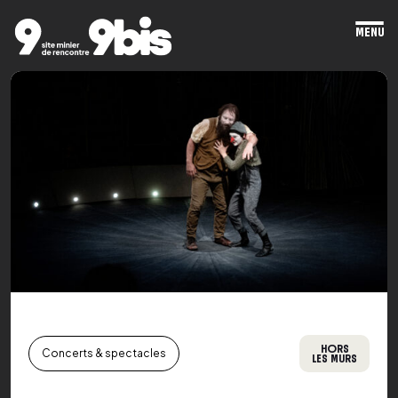
MENU
Ope
mai
men
HORS
Concerts & spectacles
LES MURS