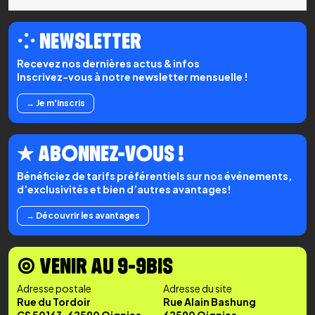
⁘ NEWSLETTER
Recevez nos dernières actus & infos
Inscrivez-vous à notre newsletter mensuelle !
→ Je m'inscris
★ ABONNEZ-VOUS !
Bénéficiez de tarifs préférentiels sur nos événements,
d’exclusivités et bien d’autres avantages!
→ Découvrir les avantages
◉ VENIR AU 9-9BIS
Adresse postale
Adresse du site
Rue du Tordoir
Rue Alain Bashung
CS 50163, 62590 Oignies
62590 Oignies