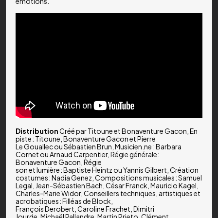
émotions.
Distribution
Créé par Titoune et Bonaventure Gacon, En
piste : Titoune, Bonaventure Gacon et Pierre
Le Gouallec ou Sébastien Brun, Musicien.ne : Barbara
Cornet ou Arnaud Carpentier, Régie générale :
Bonaventure Gacon, Régie
son et lumière : Baptiste Heintz ou Yannis Gilbert, Création
costumes : Nadia Genez, Compositions musicales : Samuel
Legal, Jean-Sébastien Bach, César Franck, Mauricio Kagel,
Charles-Marie Widor, Conseillers techniques, artistiques et
acrobatiques : Filléas de Block,
François Derobert, Caroline Frachet, Dimitri
Jourde, Michaël Pallandre, Martin Prieto, Clément