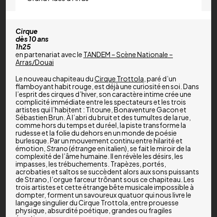
Cirque
dès 10 ans
1h25
en partenariat avec le
TANDEM – Scène Nationale –
Arras/Douai
Le nouveau chapiteau du
Cirque Trottola
, paré d’un
flamboyant habit rouge, est déjà une curiosité en soi. Dans
l’esprit des cirques d’hiver, son caractère intime crée une
complicité immédiate entre les spectateurs et les trois
artistes qui l’habitent : Titoune, Bonaventure Gacon et
Sébastien Brun. À l’abri du bruit et des tumultes de la rue,
comme hors du temps et du réel, la piste transforme la
rudesse et la folie du dehors en un monde de poésie
burlesque. Par un mouvement continu entre hilarité et
émotion,
Strano
(
étrange
en italien), se fait le miroir de la
complexité de l’âme humaine. Il en révèle les désirs, les
impasses, les trébuchements. Trapèzes, portés,
acrobaties et saltos se succèdent alors aux sons puissants
de Strano, l’orgue farceur trônant sous ce chapiteau. Les
trois artistes et cette étrange bête musicale impossible à
dompter, forment un savoureux quatuor qui nous livre le
langage singulier du Cirque Trottola, entre prouesse
physique, absurdité poétique, grandes ou fragiles