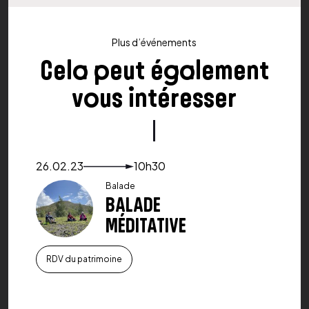
Plus d’événements
Cela peut également
vous intéresser
Voir le détail de l'événement
26.02.23
10h30
Balade
BALADE
MÉDITATIVE
RDV du patrimoine