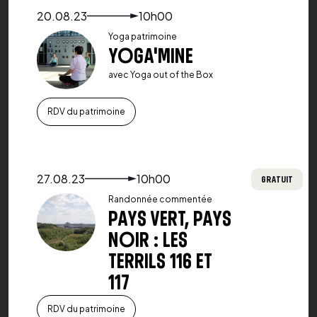
Voir le détail de l'événement
20.08.23
10h00
Yoga patrimoine
YOGA'MINE
avec Yoga out of the Box
RDV du patrimoine
Voir le détail de l'événement
27.08.23
10h00
GRATUIT
Randonnée commentée
PAYS VERT, PAYS
NOIR : LES
TERRILS 116 ET
117
RDV du patrimoine