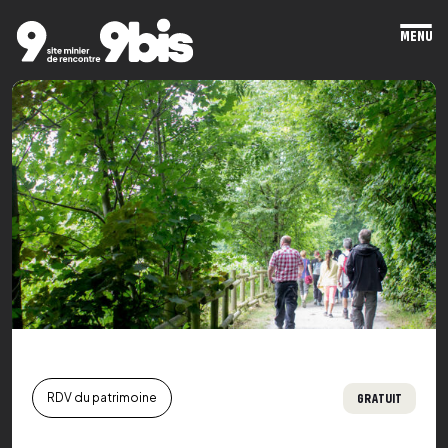
MENU
Ope
mai
men
GRATUIT
RDV du patrimoine