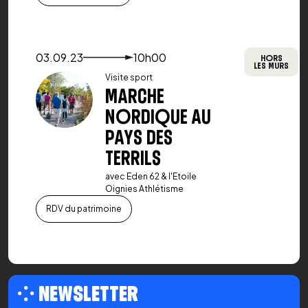
Voir le détail de l'événement
03.09.23
10h00
HORS
LES MURS
Visite sport
MARCHE
NORDIQUE AU
PAYS DES
TERRILS
avec Eden 62 & l'Etoile
Oignies Athlétisme
RDV du patrimoine
⁘ NEWSLETTER