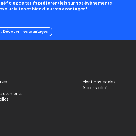
néficiez de tarifs préférentiels sur nos événements,
exclusivités et bien d’autres avantages!
→ Découvrir les avantages
ques
Mentions légales
Accessibilité
ecrutements
blics