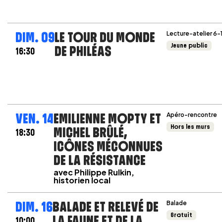
DIM. 09
LE TOUR DU MONDE
Lecture-atelier 6-
Jeune public
DE PHILÉAS
16:30
VEN. 14
EMILIENNE MOPTY ET
Apéro-rencontre
Hors les murs
MICHEL BRÛLÉ,
18:30
ICÔNES MÉCONNUES
DE LA RÉSISTANCE
avec Philippe Rulkin,
historien local
DIM. 16
BALADE ET RELEVÉ DE
Balade
Gratuit
LA FAUNE ET DE LA
10:00