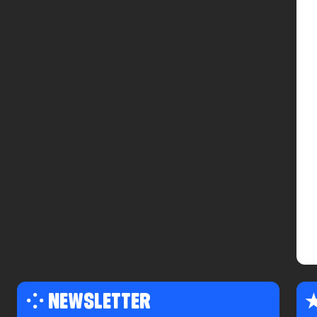
⁘ NEWSLETTER
★