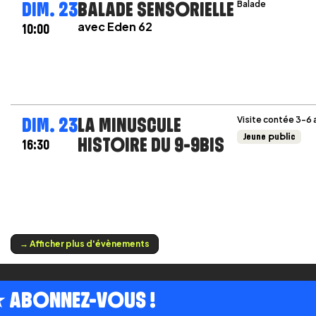
DIM. 23
BALADE SENSORIELLE
Balade
avec Eden 62
10:00
DIM. 23
LA MINUSCULE
Visite contée 3-6 
Jeune public
HISTOIRE DU 9-9BIS
16:30
→ Afficher plus d'évènements
 ABONNEZ-VOUS !